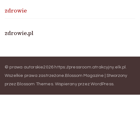
zdrowie
zdrowie.pl
© prawa autorskie2026
https://pressroom.atrakcyjny.elk.pl
.
Wszelkie prawa zastrzeżone.
Blossom Magazine | Stworzony
przez
Blossom Themes
.
Wspierany przez
WordPress
.