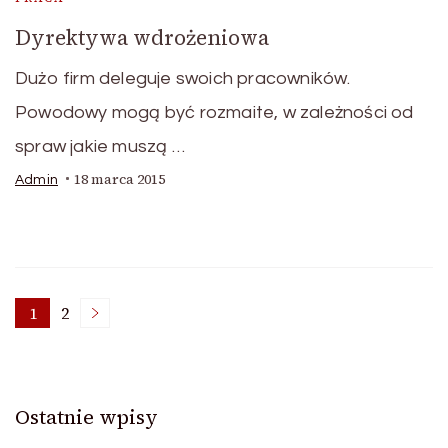
Dyrektywa wdrożeniowa
Dużo firm deleguje swoich pracowników.
Powodowy mogą być rozmaite, w zależności od
spraw jakie muszą …
18 marca 2015
Admin
Stronicowanie
1
2
Strona
Strona
wpisów
Ostatnie wpisy